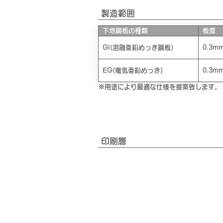
製造範囲
下地鋼板の種類
板厚
GI(溶融亜鉛めっき鋼板)
0.3m
EG(電気亜鉛めっき)
0.3m
※用途により最適な仕様を提案致します。
​印刷層