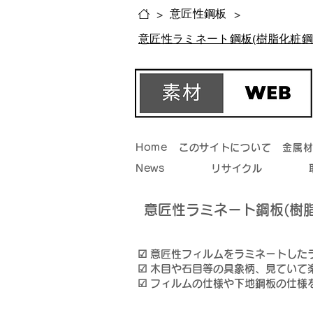
意匠性鋼板
>
>
意匠性ラミネート鋼板(樹脂化粧鋼
Home
このサイトについて
金属
News
リサイクル
​意匠性ラミネート鋼板(樹
☑ 意匠性フィルムをラミネートした
☑ 木目や石目等の具象柄、見てい
☑ フィルムの仕様や下地鋼板の仕