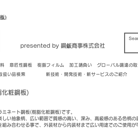
板)
presented by 鋼鈑商事株式会社
材料
意匠性鋼板
樹脂フィルム
加工請負い
グローバル調達の取
取扱い品検索
新技術・開発技術・新サービスのご紹介
脂化粧鋼板)
ラミネート鋼板(樹脂化粧鋼板)です。
て楽しい抽象柄、広い範囲で質感の高い、深み、高級感のある色柄の
様を組み合わせる事で、外装材から内装材まで広い用途でのご使用が